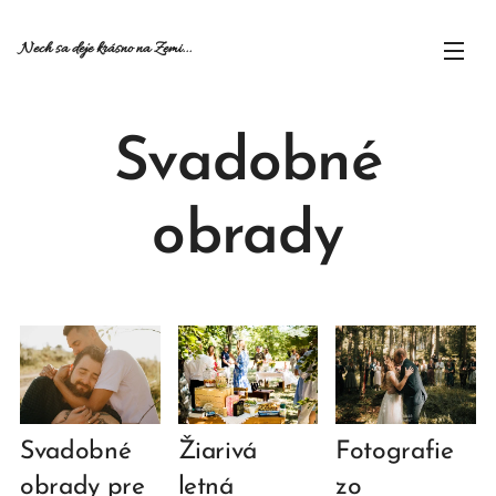
Nech sa deje krásno na Zemi...
Svadobné
obrady
Svadobné
Žiarivá
Fotografie
obrady pre
letná
zo