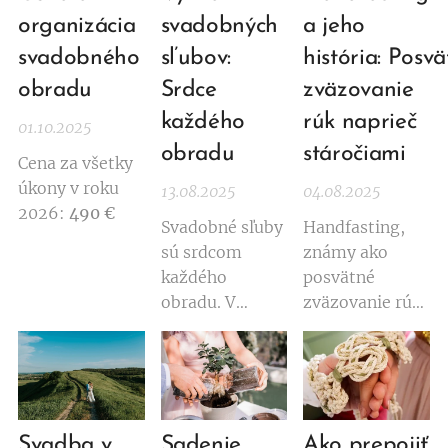
ktorú sa nedá
naplnený
ľudí, bez ohľadu
organizácia
svadobných
a jeho
napodobniť.
láskou,
na pohlavie či
svadobného
sľubov:
história: Posv
smiechom aj
identitu.
obradu
Srdce
zväzovanie
dojímavosťou,
ktorá sa dotkla
každého
rúk naprieč
01.10.2025
všetkých
obradu
stáročiami
Cena za všetky
prítomných.
úkony v roku
13.08.2025
04.08.2025
2026:
490 €
Svadobné sľuby
Handfasting,
sú srdcom
známy ako
každého
posvätné
obradu. V
zväzovanie rúk,
tomto článku
je starobylý
nájdete
svadobný
inšpiráciu,
obrad, ktorý v
otázky a tipy,
sebe nesie silu
ktoré vám
sľubu, lásky a
Svadba v
Sadenie
Ako prepojiť