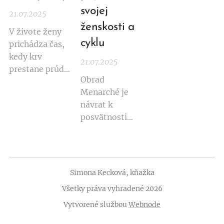
svojej
21.07.2025
ženskosti a
V živote ženy
cyklu
prichádza čas,
kedy krv
21.07.2025
prestane prúdiť
Obrad
z lona, ale
Menarché je
múdrosť sa
návrat k
rozlieva do
posvätnosti
každej bunky
nášho tela.
tela. Telo sa
Vedomé
premieňa.
pozvanie do
Rytmus sa
cyklického bytia
zosúlaďuje s
Simona Kecková, kňažka
ženy, ktoré si
vnútorným
Všetky práva vyhradené 2026
zaslúži byť
svetom. Všetko
poctené,
Vytvorené službou
Webnode
sa zjemňuje a
oslávené a
prehlbuje. A