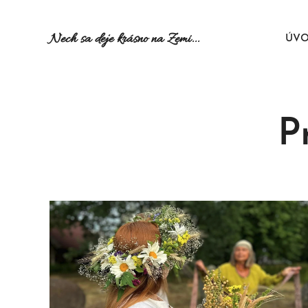
Nech sa deje krásno na Zemi...
ÚV
P