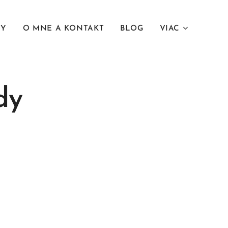
NY
O MNE A KONTAKT
BLOG
VIAC
dy