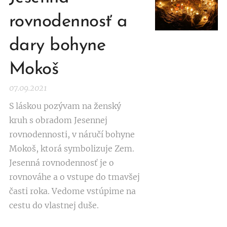
rovnodennosť a
dary bohyne
Mokoš
07.09.2021
S láskou pozývam na ženský
kruh s obradom Jesennej
rovnodennosti, v náručí bohyne
Mokoš, ktorá symbolizuje Zem.
Jesenná rovnodennosť je o
rovnováhe a o vstupe do tmavšej
časti roka. Vedome vstúpime na
cestu do vlastnej duše.