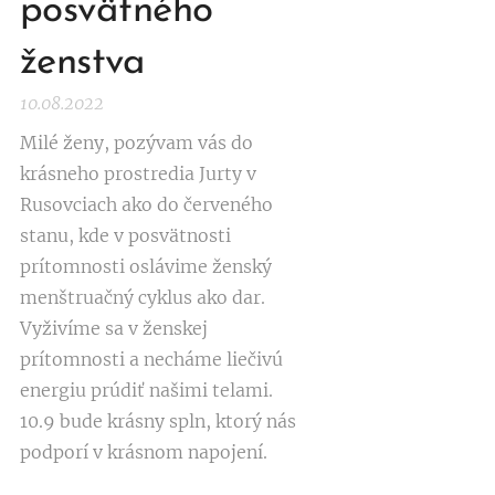
posvätného
ženstva
10.08.2022
Milé ženy, pozývam vás do
krásneho prostredia Jurty v
Rusovciach ako do červeného
stanu, kde v posvätnosti
prítomnosti oslávime ženský
menštruačný cyklus ako dar.
Vyživíme sa v ženskej
prítomnosti a necháme liečivú
energiu prúdiť našimi telami.
10.9 bude krásny spln, ktorý nás
podporí v krásnom napojení.