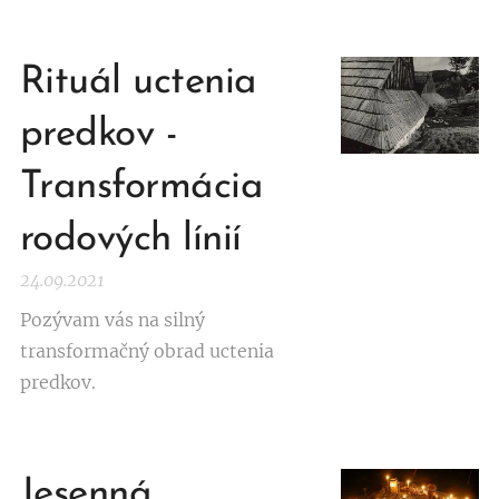
Rituál uctenia
predkov -
Transformácia
rodových línií
24.09.2021
Pozývam vás na silný
transformačný obrad uctenia
predkov.
Jesenná