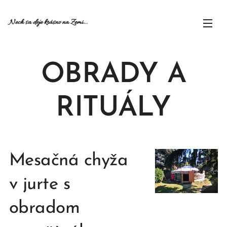
Nech sa deje krásno na Zemi...
OBRADY A
RITUÁLY
Mesačná chyža
v jurte s
obradom