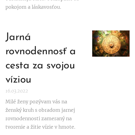
pokojom a láskavosťou.
Jarná
rovnodennosť a
cesta za svojou
víziou
16.03.2022
Milé ženy pozývam vás na
ženský kruh s obradom jarnej
rovnodennosti zameraný na
tvorenie a žitie vízie v hmote.