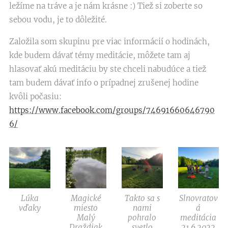
ležíme na tráve a je nám krásne :) Tiež si zoberte so
sebou vodu, je to dôležité.
Založila som skupinu pre viac informácií o hodinách,
kde budem dávať témy meditácie, môžete tam aj
hlasovať akú meditáciu by ste chceli nabudúce a tiež
tam budem dávať info o prípadnej zrušenej hodine
kvôli počasiu:
https://www.facebook.com/groups/74691660646790
6/
Lúka
Magické
Takto sa s
Slnovratov
vďaky
miesto
nami
á
Malý
pohralo
meditácia
Draždiak
svetlo
21.6.2022