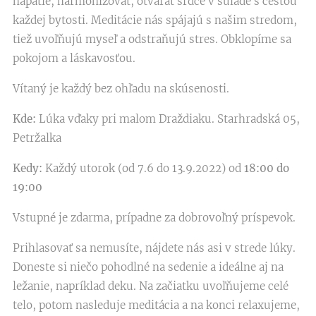
napätie, harmonizovať, otvárať srdce v súlade s cestou
každej bytosti. Meditácie nás spájajú s našim stredom,
tiež uvoľňujú myseľ a odstraňujú stres. Obklopíme sa
pokojom a láskavosťou.
Vítaný je každý bez ohľadu na skúsenosti.
Kde:
Lúka vďaky pri malom Draždiaku. Starhradská 05,
Petržalka
Kedy:
Každý utorok (od 7.6 do 13.9.2022) od
18:00 do
19:00
Vstupné je zdarma, prípadne za dobrovoľný príspevok.
Prihlasovať sa nemusíte, nájdete nás asi v strede lúky.
Doneste si niečo pohodlné na sedenie a ideálne aj na
ležanie, napríklad deku. Na začiatku uvoľňujeme celé
telo, potom nasleduje meditácia a na konci relaxujeme,