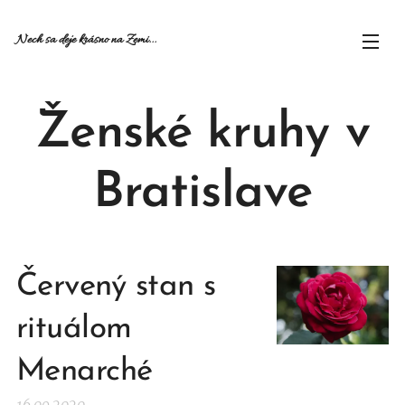
Nech sa deje krásno na Zemi...
Ženské kruhy v
Bratislave
Červený stan s
rituálom
Menarché
16.09.2020