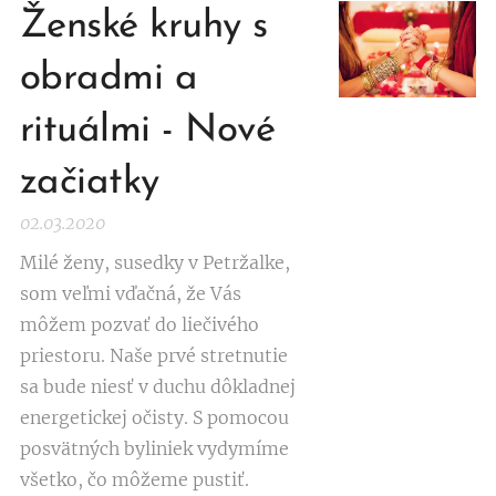
Ženské kruhy s
obradmi a
rituálmi - Nové
začiatky
02.03.2020
Milé ženy, susedky v Petržalke,
som veľmi vďačná, že Vás
môžem pozvať do liečivého
priestoru. Naše prvé stretnutie
sa bude niesť v duchu dôkladnej
energetickej očisty. S pomocou
posvätných byliniek vydymíme
všetko, čo môžeme pustiť.