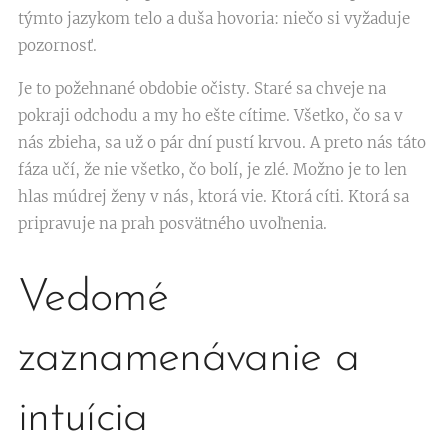
týmto jazykom telo a duša hovoria: niečo si vyžaduje
pozornosť.
Je to požehnané obdobie očisty. Staré sa chveje na
pokraji odchodu a my ho ešte cítime. Všetko, čo sa v
nás zbieha, sa už o pár dní pustí krvou. A preto nás táto
fáza učí, že nie všetko, čo bolí, je zlé. Možno je to len
hlas múdrej ženy v nás, ktorá vie. Ktorá cíti. Ktorá sa
pripravuje na prah posvätného uvoľnenia.
Vedomé
zaznamenávanie a
intuícia