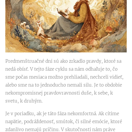
Predmenštruačné dni sú ako zrkadlo pravdy, ktoré sa
nedá obísť. V tejto fáze cyklu sa nám odhaľuje to, čo
sme počas mesiaca možno prehliadali, nechceli vidieť,
alebo sme na to jednoducho nemali silu. Je to obdobie
nekompromisnej pravdovravnosti duše, k sebe, k
svetu, k druhým.
Je v poriadku, ak je táto fáza nekomfortná. Ak cítime
napätie, podráždenosť, smútok, či silné emócie, ktoré
zdanlivo nemajú príčinu. V skutočnosti nám práve