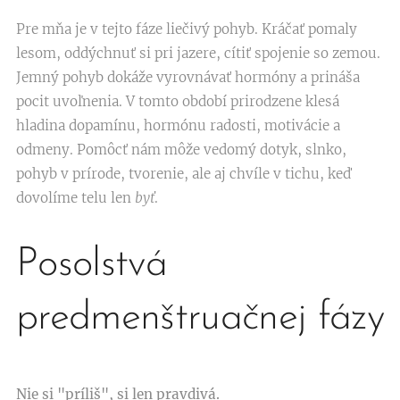
Pre mňa je v tejto fáze liečivý pohyb. Kráčať pomaly
lesom, oddýchnuť si pri jazere, cítiť spojenie so zemou.
Jemný pohyb dokáže vyrovnávať hormóny a prináša
pocit uvoľnenia. V tomto období prirodzene klesá
hladina dopamínu, hormónu radosti, motivácie a
odmeny. Pomôcť nám môže vedomý dotyk, slnko,
pohyb v prírode, tvorenie, ale aj chvíle v tichu, keď
dovolíme telu len
byť
.
Posolstvá
predmenštruačnej fázy
Nie si "príliš", si len pravdivá.