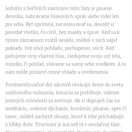
Jedným z liečivých nástrojov tejto fázy je písanie
denníka, nahrávanie hlasových správ alebo videí len
pre seba. Byť úprimná, necenzurovať sa, dovoliť si
povedať všetko, čo cítiš, bez masky a úprav. Keď sa k
týmto záznamom vrátiš neskôr, môžeš v nich nájsť
poklady. Iný uhol pohľadu, pochopenie, súcit. Keď
počujeme svoj vlastný hlas, sledujeme svoju reč tela,
mimiku či pohľad, stávame sa samy sebe svedkom. A to
nám môže priniesť cenné vhľady a uvedomenia.
Predmenštruačné dni zároveň otvárajú dvere do sveta
rozšíreného vnímania. Intuícia sa prehlbuje, videnie
jemných súvislostí sa zostruje. Ak si dopraješ čas na
meditáciu, vedomé dýchanie, kreslenie, písanie, spev či
tanec, môžeš zachytiť obrazy, ktoré k tebe prichádzajú
z hĺbky duše. Tvorivosť je iná než tá v ovulačnej fáze.