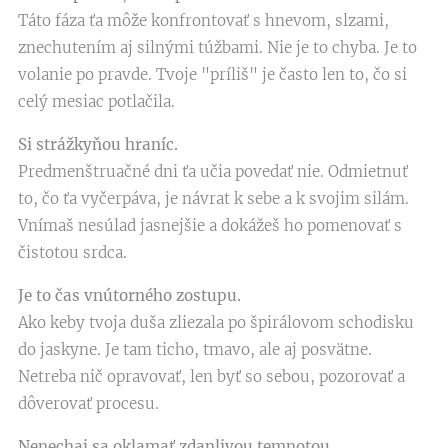
Táto fáza ťa môže konfrontovať s hnevom, slzami,
znechutením aj silnými túžbami. Nie je to chyba. Je to
volanie po pravde. Tvoje "príliš" je často len to, čo si
celý mesiac potlačila.
Si strážkyňou hraníc.
Predmenštruačné dni ťa učia povedať nie. Odmietnuť
to, čo ťa vyčerpáva, je návrat k sebe a k svojim silám.
Vnímaš nesúlad jasnejšie a dokážeš ho pomenovať s
čistotou srdca.
Je to čas vnútorného zostupu.
Ako keby tvoja duša zliezala po špirálovom schodisku
do jaskyne. Je tam ticho, tmavo, ale aj posvätne.
Netreba nič opravovať, len byť so sebou, pozorovať a
dôverovať procesu.
Nenechaj sa oklamať zdanlivou temnotou.