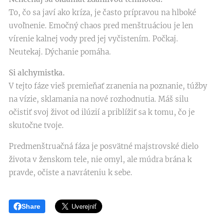
To, čo sa javí ako kríza, je často prípravou na hlboké
uvoľnenie. Emočný chaos pred menštruáciou je len
vírenie kalnej vody pred jej vyčistením. Počkaj.
Neutekaj. Dýchanie pomáha.
Si alchymistka.
V tejto fáze vieš premieňať zranenia na poznanie, túžby
na vízie, sklamania na nové rozhodnutia. Máš silu
očistiť svoj život od ilúzií a priblížiť sa k tomu, čo je
skutočne tvoje.
Predmenštruačná fáza je posvätné majstrovské dielo
života v ženskom tele, nie omyl, ale múdra brána k
pravde, očiste a navráteniu k sebe.
Share