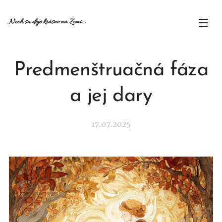
Nech sa deje krásno na Zemi...
Predmenštruačná fáza
a jej dary
17.07.2025