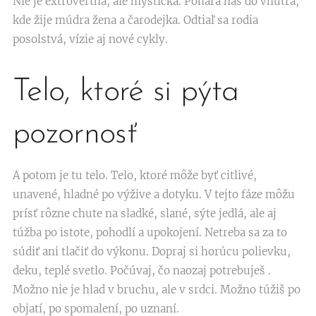
Nie je extrovertná, ale mystická. Ponára nás do vnútra,
kde žije múdra žena a čarodejka. Odtiaľ sa rodia
posolstvá, vízie aj nové cykly.
Telo, ktoré si pýta
pozornosť
A potom je tu telo. Telo, ktoré môže byť citlivé,
unavené, hladné po výžive a dotyku. V tejto fáze môžu
prísť rôzne chute na sladké, slané, sýte jedlá, ale aj
túžba po istote, pohodlí a upokojení. Netreba sa za to
súdiť ani tlačiť do výkonu. Dopraj si horúcu polievku,
deku, teplé svetlo. Počúvaj, čo naozaj potrebuješ .
Možno nie je hlad v bruchu, ale v srdci. Možno túžiš po
objatí, po spomalení, po uznaní.