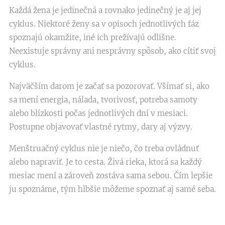
Každá žena je jedinečná a rovnako jedinečný je aj jej
cyklus. Niektoré ženy sa v opisoch jednotlivých fáz
spoznajú okamžite, iné ich prežívajú odlišne.
Neexistuje správny ani nesprávny spôsob, ako cítiť svoj
cyklus.
Najväčším darom je začať sa pozorovať. Všímať si, ako
sa mení energia, nálada, tvorivosť, potreba samoty
alebo blízkosti počas jednotlivých dní v mesiaci.
Postupne objavovať vlastné rytmy, dary aj výzvy.
Menštruačný cyklus nie je niečo, čo treba ovládnuť
alebo napraviť. Je to cesta. Živá rieka, ktorá sa každý
mesiac mení a zároveň zostáva sama sebou. Čím lepšie
ju spoznáme, tým hlbšie môžeme spoznať aj samé seba.