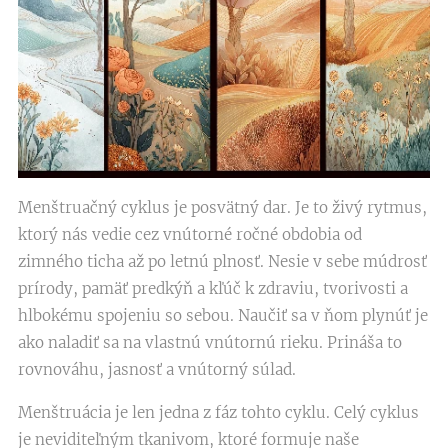
Menštruačný cyklus je posvätný dar. Je to živý rytmus,
ktorý nás vedie cez vnútorné ročné obdobia od
zimného ticha až po letnú plnosť. Nesie v sebe múdrosť
prírody, pamäť predkýň a kľúč k zdraviu, tvorivosti a
hlbokému spojeniu so sebou. Naučiť sa v ňom plynúť je
ako naladiť sa na vlastnú vnútornú rieku. Prináša to
rovnováhu, jasnosť a vnútorný súlad.
Menštruácia je len jedna z fáz tohto cyklu. Celý cyklus
je neviditeľným tkanivom, ktoré formuje naše