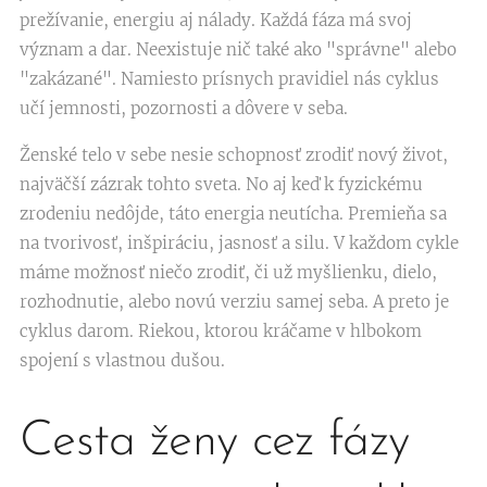
prežívanie, energiu aj nálady. Každá fáza má svoj
význam a dar. Neexistuje nič také ako "správne" alebo
"zakázané". Namiesto prísnych pravidiel nás cyklus
učí jemnosti, pozornosti a dôvere v seba.
Ženské telo v sebe nesie schopnosť zrodiť nový život,
najväčší zázrak tohto sveta. No aj keď k fyzickému
zrodeniu nedôjde, táto energia neutícha. Premieňa sa
na tvorivosť, inšpiráciu, jasnosť a silu. V každom cykle
máme možnosť niečo zrodiť, či už myšlienku, dielo,
rozhodnutie, alebo novú verziu samej seba. A preto je
cyklus darom. Riekou, ktorou kráčame v hlbokom
spojení s vlastnou dušou.
Cesta ženy cez fázy