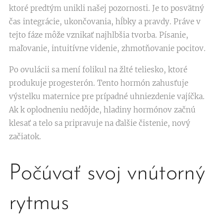
ktoré predtým unikli našej pozornosti. Je to posvätný
čas integrácie, ukončovania, hĺbky a pravdy. Práve v
tejto fáze môže vznikať najhlbšia tvorba. Písanie,
maľovanie, intuitívne videnie, zhmotňovanie pocitov.
Po ovulácii sa mení folikul na žlté teliesko, ktoré
produkuje progesterón. Tento hormón zahusťuje
výstelku maternice pre prípadné uhniezdenie vajíčka.
Ak k oplodneniu nedôjde, hladiny hormónov začnú
klesať a telo sa pripravuje na ďalšie čistenie, nový
začiatok.
Počúvať svoj vnútorný
rytmus