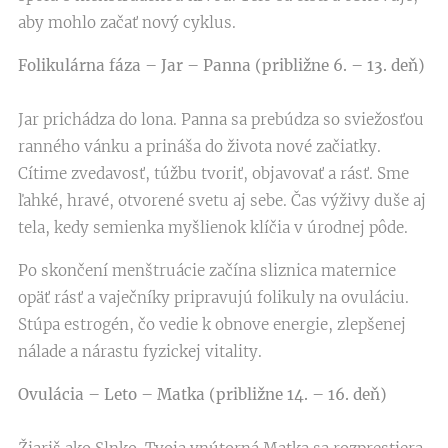
aby mohlo začať nový cyklus.
Folikulárna fáza – Jar – Panna (približne 6. – 13. deň)
Jar prichádza do lona. Panna sa prebúdza so sviežosťou
ranného vánku a prináša do života nové začiatky.
Cítime zvedavosť, túžbu tvoriť, objavovať a rásť. Sme
ľahké, hravé, otvorené svetu aj sebe. Čas výživy duše aj
tela, kedy semienka myšlienok klíčia v úrodnej pôde.
Po skončení menštruácie začína sliznica maternice
opäť rásť a vaječníky pripravujú folikuly na ovuláciu.
Stúpa estrogén, čo vedie k obnove energie, zlepšenej
nálade a nárastu fyzickej vitality.
Ovulácia – Leto – Matka (približne 14. – 16. deň)