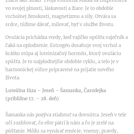
Žiariš ako Slnko. Tvoja vnútorná Matka sa rozprestiera
vo svojej plnosti, láskavosti a žiare. Je to obdobie
vrcholnej ženskosti, magnetizmu a sily. Otvára sa
srdce, túžime dávať, milovať, byť v službe životu.
Ovulácia prichádza vtedy, keď vajíčko opúšťa vaječník a
čaká na oplodnenie. Estrogén dosahuje svoj vrchol a
krátko stúpa aj luteinizačný hormón, ktorý ovuláciu
spúšťa. Je to najplodnejšie obdobie cyklu, a telo je v
harmonickej súhre pripravené na prijatie nového
života.
Luteálna fáza – Jeseň – Šamanka, Čarodejka
(približne 17. – 28. deň)
Šamanka nás pozýva stiahnuť sa dovnútra. Jeseň v tele
učí rozlišovať, čo ešte patrí k nám a čo je zrelé na
púšťanie. Môžu sa vynárať emócie, vnemy, pravdy,