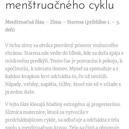
menštruačného cyklu
Menštruačná fáza – Zima – Starena (približne 1. – 5.
deň)
V tichu zimy sa otvára posvätný priestor vnútorného
chrámu. Starena nás vedie do hĺbok, kde sa duša spája s
múdrosťou predkýň. Tento čas je pozvaním k pokoju, k
spočinutiu, k návratu domov. Myseľ sa spomaľuje a s
každou kvapkou krvi odchádza to, čo už neslúži.
Nápady, vzťahy, napätia, túžby, ktoré nie sú v súlade s
pravdou duše.
V tejto fáze klesajú hladiny estrogénu aj progesterónu.
Sliznica maternice, ktorá sa vytvorila v
predchádzajúcom cykle, sa odlučuje a odchádza z tela
spolu s menštruačnou krvou. Telo sa čistí a obnovuje,