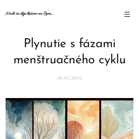
Nech sa deje krásno na Zemi...
Plynutie s fázami
menštruačného cyklu
16.07.2025