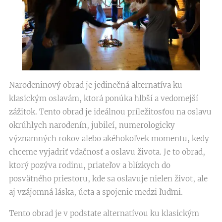
Narodeninový obrad je jedinečná alternatíva ku
klasickým oslavám, ktorá ponúka hlbší a vedomejší
zážitok. Tento obrad je ideálnou príležitosťou na oslavu
okrúhlych narodenín, jubileí, numerologicky
významných rokov alebo akéhokoľvek momentu, kedy
chceme vyjadriť vďačnosť a oslavu života. Je to obrad,
ktorý pozýva rodinu, priateľov a blízkych do
posvätného priestoru, kde sa oslavuje nielen život, ale
aj vzájomná láska, úcta a spojenie medzi ľuďmi.
Tento obrad je v podstate alternatívou ku klasickým