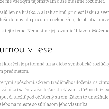
 a že nie všetkým tajomstvám duše musíme rozumieť.
jú len na krátko. A aj tak stihnú priniesť lásku a svet
 duše domov, do priestoru nekonečna, do objatia unive
 k tejto téme. Nemusíme jej rozumieť hlavou. Môžeme 
urnou v lese
 ktorých je prítomná urna alebo symbolické rozlúčky
ým predmetom.
cerými spôsobmi. Okrem tradičného uloženia na cinto
á lúka) sa čoraz častejšie stretávam s túžbou blízky
upu, či uložiť pod obľúbený strom. Zákon to umožňuje,
ebo na mieste so súhlasom jeho vlastníka.