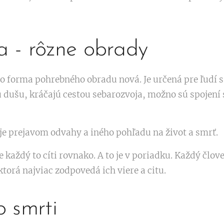
a - rôzne obrady
áto forma pohrebného obradu nová. Je určená pre ľudí
ú dušu, kráčajú cestou sebarozvoja, možno sú spojen
 je prejavom odvahy a iného pohľadu na život a smrť.
každý to cíti rovnako. A to je v poriadku. Každý člove
torá najviac zodpovedá ich viere a citu.
 smrti