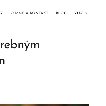
NY
O MNE A KONTAKT
BLOG
VIAC
hrebným
m