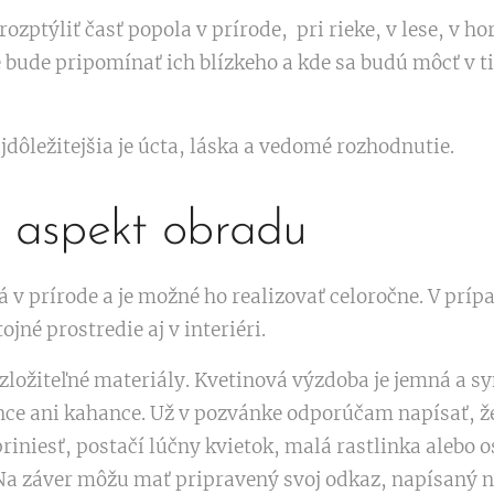
rozptýliť časť popola v prírode, pri rieke, v lese, v ho
 bude pripomínať ich blízkeho a kde sa budú môcť v ti
dôležitejšia je úcta, láska a vedomé rozhodnutie.
ý aspekt obradu
 v prírode a je možné ho realizovať celoročne. V prí
ojné prostredie aj v interiéri.
zložiteľné materiály. Kvetinová výzdoba je jemná a s
nce ani kahance. Už v pozvánke odporúčam napísať, ž
riniesť, postačí lúčny kvietok, malá rastlinka alebo
Na záver môžu mať pripravený svoj odkaz, napísaný na