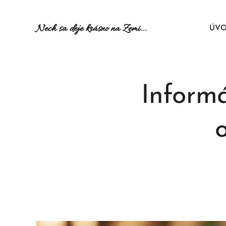
Nech sa deje krásno na Zemi...
ÚV
Inform