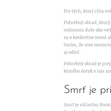
Pre tých, ktorí cítia v
Pohrebný obrad, ktorý
vnímania duše ako vedo
sa o konkrétne mená ak
Verím, že sme nesmrteľn
aj odísť.
Pohrebný obrad je prep
ktorého dotyk v nás zo
Smrť je pr
Smrť je súčasťou života