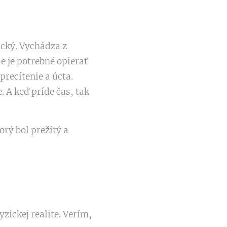
cký. Vychádza z
e je potrebné opierať
precítenie a úcta.
. A keď príde čas, tak
rý bol prežitý a
yzickej realite. Verím,