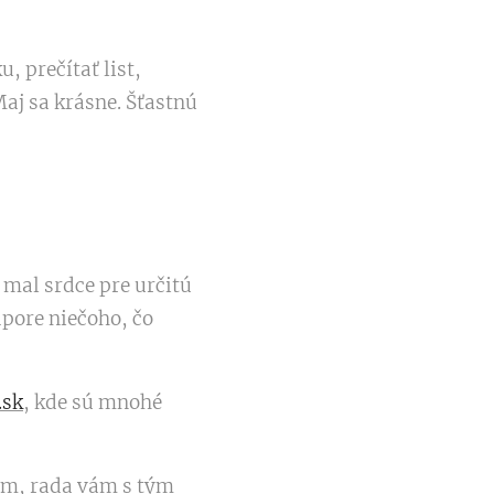
, prečítať list,
aj sa krásne. Šťastnú
 mal srdce pre určitú
dpore niečoho, čo
.sk
, kde sú mnohé
ným, rada vám s tým