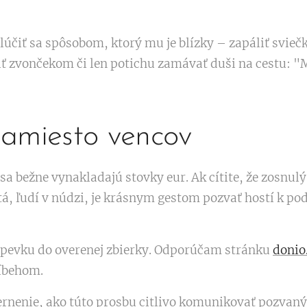
čiť sa spôsobom, ktorý mu je blízky – zapáliť sviečku
ť zvončekom či len potichu zamávať duši na cestu: "M
amiesto vencov
a bežne vynakladajú stovky eur. Ak cítite, že zosnulý
tá, ľudí v núdzi, je krásnym gestom pozvať hostí k po
pevku do overenej zbierky. Odporúčam stránku
donio
íbehom.
mernenie, ako túto prosbu citlivo komunikovať pozva