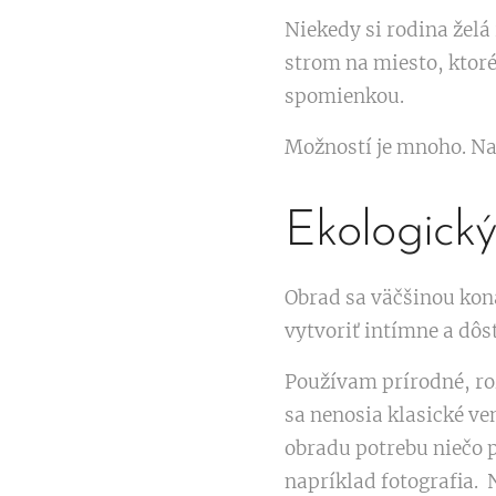
Niekedy si rodina želá 
strom na miesto, ktoré
spomienkou.
Možností je mnoho. Naj
Ekologick
Obrad sa väčšinou koná
vytvoriť intímne a dôst
Používam prírodné, ro
sa nenosia klasické ve
obradu potrebu niečo p
napríklad fotografia. 