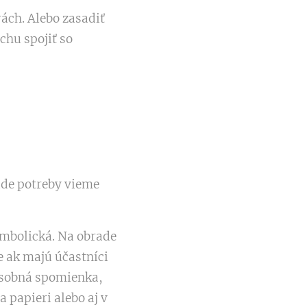
rách. Alebo zasadiť
chu spojiť so
pade potreby vieme
ymbolická. Na obrade
e ak majú účastníci
 osobná spomienka,
 papieri alebo aj v