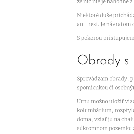
že nič nie je náhodné
Niektoré duše prichádza
ani trest. Je návratom
S pokorou pristupujem
Obrady s 
Sprevádzam obrady, pri
spomienkou či osobn
Urnu možno uložiť via
kolumbárium, rozptylov
doma, vziať ju na chal
súkromnom pozemku al