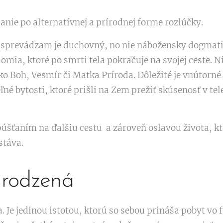
olanie po alternatívnej a prírodnej forme rozlúčky.
 sprevádzam je duchovný, no nie nábožensky dogmati
mia, ktoré po smrti tela pokračuje na svojej ceste. Ni
o Boh, Vesmír či Matka Príroda. Dôležité je vnútorné 
é bytosti, ktoré prišli na Zem prežiť skúsenosť v tele
úšťaním na ďalšiu cestu a zároveň oslavou života, kto
stáva.
irodzená
. Je jedinou istotou, ktorú so sebou prináša pobyt vo f