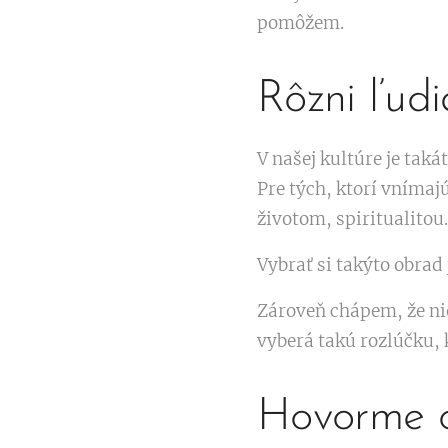
pomôžem.
Rôzni ľudi
V našej kultúre je tak
Pre tých, ktorí vnímaj
životom, spiritualitou.
Vybrať si takýto obrad
Zároveň chápem, že nie 
vyberá takú rozlúčku, k
Hovorme o