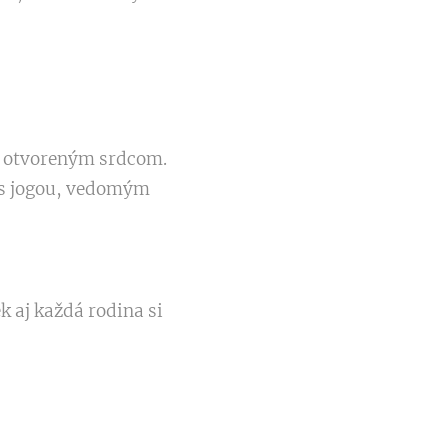
 s otvoreným srdcom.
í s jogou, vedomým
k aj každá rodina si