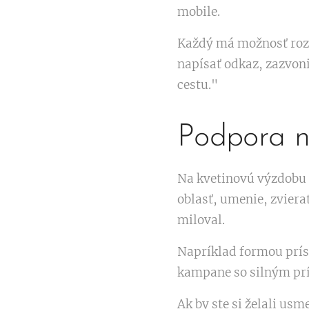
mobile.
Každý má možnosť rozlú
napísať odkaz, zazvoni
cestu."
Podpora n
Na kvetinovú výzdobu s
oblasť, umenie, zviera
miloval.
Napríklad formou prís
kampane so silným pr
Ak by ste si želali us