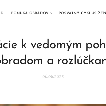
OD
PONUKA OBRADOV
POSVÄTNÝ CYKLUS ŽE
ácie k vedomým po
obradom a rozlúčka
06.08.2025