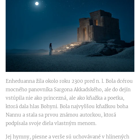
Enheduanna žila okolo roku 2300 pred n. l. Bola dcérou
mocného panovníka Sargona Akkadského, ale do dejín
vstúpila nie ako princezná, ale ako kňažka a poetka,
ktorá dala hlas Bohyni. Bola najvyššou kňažkou boha
Nannu a stala sa prvou známou autorkou, ktorá
podpísala svoje diela vlastným menom.
Jej hymny, piesne a verše sú uchovávané v hlinených