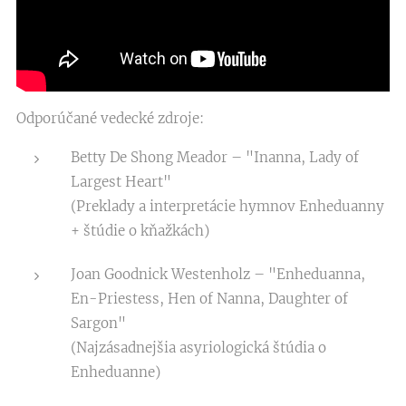
Odporúčané vedecké zdroje:
Betty De Shong Meador – "Inanna, Lady of
Largest Heart"
(Preklady a interpretácie hymnov Enheduanny
+ štúdie o kňažkách)
Joan Goodnick Westenholz – "Enheduanna,
En-Priestess, Hen of Nanna, Daughter of
Sargon"
(Najzásadnejšia asyriologická štúdia o
Enheduanne)