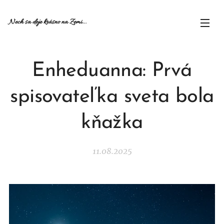
Nech sa deje krásno na Zemi...
Enheduanna: Prvá
spisovateľka sveta bola
kňažka
11.08.2025