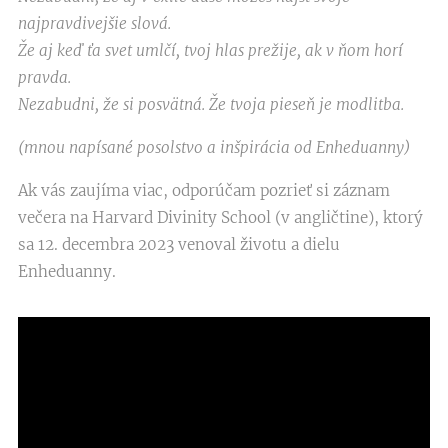
najpravdivejšie slová.
Že aj keď ťa svet umlčí, tvoj hlas prežije, ak v ňom horí
pravda.
Nezabudni, že si posvätná. Že tvoja pieseň je modlitba.
(mnou napísané posolstvo a inšpirácia od Enheduanny)
Ak vás zaujíma viac, odporúčam pozrieť si záznam
večera na Harvard Divinity School (v angličtine), ktorý
sa 12. decembra 2023 venoval životu a dielu
Enheduanny.