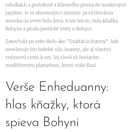
tabuľkách a preložené z klinového písma do moderných
jazykov. Je to ohromujúce zistenie: prvá literárna
autorka na svete bola žena. A nie len to, bola kňažka
Bohyne a písala poetické texty o Bohyni.
Zanechala po sebe dielo ako
"
Exaltácia Inanny
"
kde
neoslavuje len božskú silu Inanny, ale aj vlastnú
vnútornú cestu k nej. Jej slová sú horiacim
modlitbovým plameňom, ktorý stále žiari.
Verše Enheduanny:
hlas kňažky, ktorá
spieva Bohyni