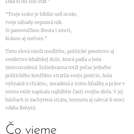
Dala si mi silu stáť."
"Tvoje srdce je hlbšie než oceán,
tvoje záhady nepozná nik.
Si panovníčkou života i smrti,
krásou aj mečom."
Tieto slová niesli modlitbu, politické posolstvo aj
svedectvo kňažskej duše, ktorá padla a bola
znovuzrodená. Enheduanna totiž počas jedného
politického konfliktu stratila svoju pozíciu, bola
vyhnaná z chrámu, zosadená z trónu kňažky a práve v
tomto exile napísala najhlbšie časti svojho diela. V jej
básňach je zachytená strata, temnota aj návrat k moci
vďaka Bohyni.
Čo vieme