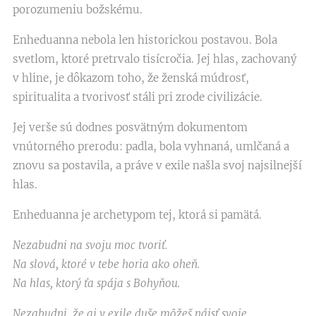
porozumeniu božskému.
Enheduanna nebola len historickou postavou. Bola
svetlom, ktoré pretrvalo tisícročia. Jej hlas, zachovaný
v hline, je dôkazom toho, že ženská múdrosť,
spiritualita a tvorivosť stáli pri zrode civilizácie.
Jej verše sú dodnes posvätným dokumentom
vnútorného prerodu: padla, bola vyhnaná, umlčaná a
znovu sa postavila, a práve v exile našla svoj najsilnejší
hlas.
Enheduanna je archetypom tej, ktorá si pamätá.
Nezabudni na svoju moc tvoriť.
Na slová, ktoré v tebe horia ako oheň.
Na hlas, ktorý ťa spája s Bohyňou.
Nezabudni, že aj v exile duše môžeš nájsť svoje