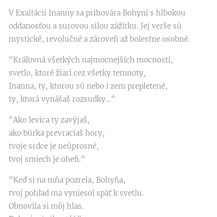
V Exaltácii Inanny sa prihovára Bohyni s hlbokou
oddanosťou a surovou silou zážitku. Jej verše sú
mystické, revolučné a zároveň až bolestne osobné.
"Kráľovná všetkých najmocnejších mocností,
svetlo, ktoré žiari cez všetky temnoty,
Inanna, ty, ktorou sú nebo i zem prepletené,
ty, ktorá vynášaš rozsudky…"
"Ako levica ty zavýjaš,
ako búrka prevraciaš hory,
tvoje srdce je neúprosné,
tvoj smiech je oheň."
"Keď si na mňa pozrela, Bohyňa,
tvoj pohľad ma vyniesol späť k svetlu.
Obnovila si môj hlas.