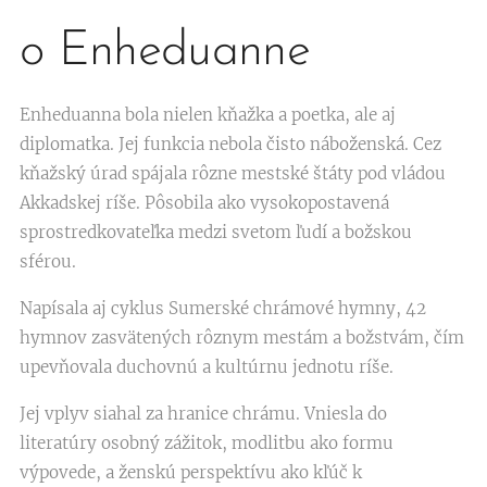
o Enheduanne
Enheduanna bola nielen kňažka a poetka, ale aj
diplomatka. Jej funkcia nebola čisto náboženská. Cez
kňažský úrad spájala rôzne mestské štáty pod vládou
Akkadskej ríše. Pôsobila ako vysokopostavená
sprostredkovateľka medzi svetom ľudí a božskou
sférou.
Napísala aj cyklus Sumerské chrámové hymny, 42
hymnov zasvätených rôznym mestám a božstvám, čím
upevňovala duchovnú a kultúrnu jednotu ríše.
Jej vplyv siahal za hranice chrámu. Vniesla do
literatúry osobný zážitok, modlitbu ako formu
výpovede, a ženskú perspektívu ako kľúč k