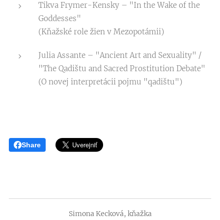
Tikva Frymer-Kensky – "In the Wake of the
Goddesses"
(Kňažské role žien v Mezopotámii)
Julia Assante – "Ancient Art and Sexuality" /
"The Qadištu and Sacred Prostitution Debate"
(O novej interpretácii pojmu "qadištu")
Share
Simona Kecková, kňažka